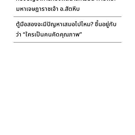
มหาเจษฎาราชเจ้า อ.สัตหีบ
ตู้มือสองจะมีปัญหาเสมอไปไหม? ขึ้นอยู่กับ
ว่า “ใครเป็นคนคัดคุณภาพ”
© 2026. บริษัท เพย์ อิท ฟอร์เวิร์ด จำกัด. สงวน
ลิขสิทธิ์ทุกประการ.