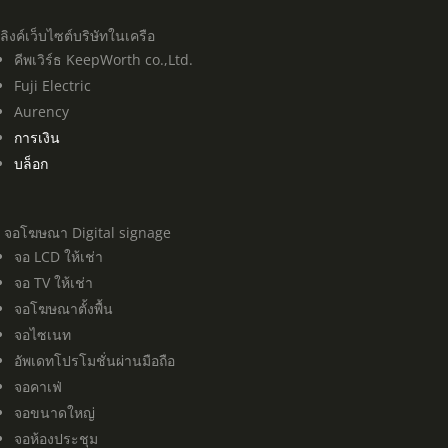
ลิงค์เว็บไซต์บริษัทในเครือ
คีพเวิร์ธ KeepWorth co.,Ltd.
Fuji Electric
Aurency
การเงิน
บล็อก
จอโฆษณา Digital signage
จอ LCD ให้เช่า
จอ TV ให้เช่า
จอโฆษณาตั้งพื้น
จอไซเนท
อัพเดทโปรโมชั่นผ่านมือถือ
จอคาเฟ่
จอขนาดใหญ่
จอห้องประชุม