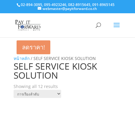
02-894-3095, 095-4923246, 082-8915645, 091-8965145
webmaster@payitforward.co.th
ลดราคา!
หน้าหลัก
/ SELF SERVICE KIOSK SOLUTION
SELF SERVICE KIOSK
SOLUTION
Showing all 12 results