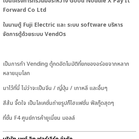
เป็นโครงการที่ร่วมมือระหว่าง Good Noddle X Pay It
Forward Co Ltd
ในนามตู้ Fuji Electric และ ระบบ software บริหาร
จัดการตู้ด้วยระบบ VendOs
เป็นการทำ Vending ตู้กดอัตโนมัติที่ยกของอร่อยจากหลาก
หลายมุมโลก
มาไว้ที่นี่ ไม่ว่าจะเป็นจีน / ญี่ปุ่น / เกาหลี และอื่นๆ
สีส้ม จี๊ดใจ เป็นโลเคชั่นถ่ายรูปก็ไฮแฟชั่น ฟีลกู๊ดสุดๆ
ที่ชั้น F4 ศูนย์การค้ายูเนี่ยน มอลล์