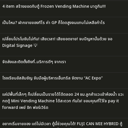
4 item สร้างยอดกับตู้ Frozen Vending Machine มาดูกัน!!!
เป็นไหม? ฝากขายของทีไร ค่า GP ก็โดดสูงจนแทบไม่เหลือกำไร
เปลี่ยนโปรโมชันไม่ทัน! เสียเวลา! เสียยอดขาย! จบปัญหานั้นด้วย จอ
Digital Signage 💡
จัดส่งและติดตั้งถึงที่..บริการดีๆ จากเรา
โรงเรียนอัสสัมชัญ จับมือผู้บริหารเซ็นทรัล จัดงาน “AC Expo”
แค่มีพื้นที่เล็กๆ ก็เปลี่ยนเป็นรายได้ได้ตลอด 24 ชม.ลูกค้าแวะเข้าห้องน้ำ แวะ
กดตู้ Mini Vending Machine ได้สะดวก ทันใจ! ขอบคุณที่ไว้ใจ pay it
forward เพย์ อิท ฟอร์เวิร์ด
อยากเริ่มขายของ แต่ไม่มีเวลา ตู้นี้ช่วยคุณได้! FUJI CAN MIE HYBRID ตู้