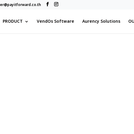
r@payitforward.co.th
PRODUCT
VendOs Software
Aurency Solutions
OU