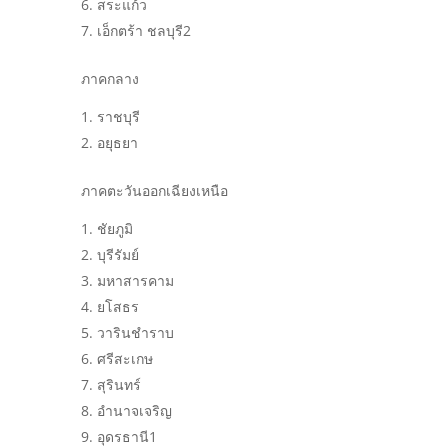
สระแก้ว
เอ็กตร้า ชลบุรี2
ภาคกลาง
ราชบุรี
อยุธยา
ภาคตะวันออกเฉียงเหนือ
ชัยภูมิ
บุรีรัมย์
มหาสารคาม
ยโสธร
วารินชำราบ
ศรีสะเกษ
สุรินทร์
อำนาจเจริญ
อุดรธานี1