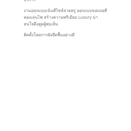
งานออกแบบเน้นดีไซส์สวยหรู ออกแบบขอบจอสี
ทองเล่นไฟ สร้างความพรีเมียม Luxury น่า
สนใจดึงดูดผู้พบเห็น
ติดตั้งโดยการฝังยึดพื้นอย่างดี