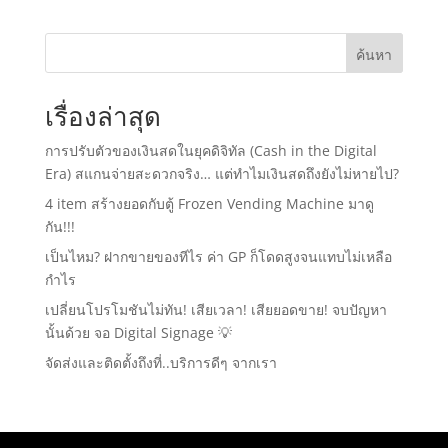
ค้นหา
เรื่องล่าสุด
การปรับตัวของเงินสดในยุคดิจิทัล (Cash in the Digital
Era) สแกนจ่ายสะดวกจริง… แต่ทำไมเงินสดถึงยังไม่หายไป?
4 item สร้างยอดกับตู้ Frozen Vending Machine มาดู
กัน!!!
เป็นไหม? ฝากขายของทีไร ค่า GP ก็โดดสูงจนแทบไม่เหลือ
กำไร
เปลี่ยนโปรโมชันไม่ทัน! เสียเวลา! เสียยอดขาย! จบปัญหา
นั้นด้วย จอ Digital Signage 💡
จัดส่งและติดตั้งถึงที่..บริการดีๆ จากเรา