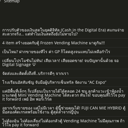
Sitemap
การปรับตัวของเงินสดในยุคดิจิทัล (Cash in the Digital Era) สแกนจ่าย
สะดวกจริง… แต่ทำไมเงินสดถึงยังไม่หายไป?
4 item สร้างยอดกับตู้ Frozen Vending Machine มาดูกัน!!!
เป็นไหม? ฝากขายของทีไร ค่า GP ก็โดดสูงจนแทบไม่เหลือกำไร
เปลี่ยนโปรโมชันไม่ทัน! เสียเวลา! เสียยอดขาย! จบปัญหานั้นด้วย จอ
Digital Signage 💡
จัดส่งและติดตั้งถึงที่..บริการดีๆ จากเรา
โรงเรียนอัสสัมชัญ จับมือผู้บริหารเซ็นทรัล จัดงาน “AC Expo”
แค่มีพื้นที่เล็กๆ ก็เปลี่ยนเป็นรายได้ได้ตลอด 24 ชม.ลูกค้าแวะเข้าห้องน้ำ
แวะกดตู้ Mini Vending Machine ได้สะดวก ทันใจ! ขอบคุณที่ไว้ใจ pay
it forward เพย์ อิท ฟอร์เวิร์ด
อยากเริ่มขายของ แต่ไม่มีเวลา ตู้นี้ช่วยคุณได้! FUJI CAN MIE HYBRID ตู้
มือสองคัดเกรดพร้อมใช้งาน ตู้สุดล้ำจากญี่ปุ่น
ไม่ต้องลุ้น ไม่ต้องเสี่ยง!ไม่ต้องกลัวตู้ Vending Machine ไม่มีคุณภาพ ถ้า
ไว้ใจ pay it forward