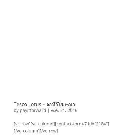
Tesco Lotus – จอทีวีโฆษณา
by
payitforward
|
ต.ค. 31, 2016
[vc_row][vc_column][contact-form-7 id=”2184″]
[/vc_column][/vc_row]