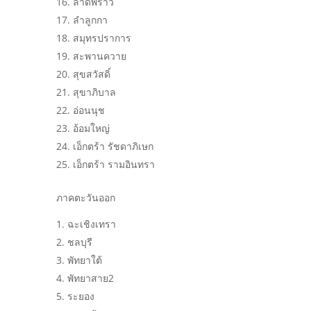
ลาดพร้าว
ลำลูกกา
สมุทรปราการ
สะพานควาย
สุขสวัสดิ์
สุขาภิบาล
อ่อนนุช
อ้อมใหญ่
เอ็กตร้า รัชดาภิเษก
เอ็กตร้า รามอินทรา
ภาคตะวันออก
ฉะเชิงเทรา
ชลบุรี
พัทยาใต้
พัทยาสาย2
ระยอง