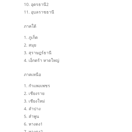
อุดรธานี2
อุบลราชธานี
ภาคใต้
ภูเก็ต
สมุย
สุราษฎร์ธานี
เอ็กตร้า หาดใหญ่
ภาคเหนือ
กำแพงเพชร
เชียงราย
เชียงใหม่
ลำปาง
ลำพูน
หางดง1
หางดง2