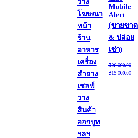
วาง
Mobile
โฆษณา
Alert
(ขายขาด
หน้า
& ปล่อย
ร้าน
เช่า)
อาหาร
เครื่อง
฿
28,000.00
Original
Cur
สำอาง
฿
15,000.00
price
pri
was:
is:
เชลฟ์
฿28,000.00.
฿15
วาง
สินค้า
ออกบูท
ฯลฯ