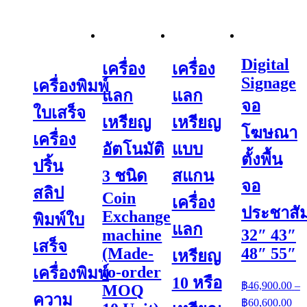
Digital
เครื่อง
เครื่อง
Signage
เครื่องพิมพ์
แลก
แลก
จอ
ใบเสร็จ
เหรียญ
เหรียญ
โฆษณา
เครื่อง
อัตโนมัติ
แบบ
ตั้งพื้น
ปริ้น
3 ชนิด
สแกน
จอ
สลิป
Coin
เครื่อง
ประชาสัม
Exchange
พิมพ์ใบ
แลก
machine
32″ 43″
เสร็จ
(Made-
48″ 55″
เหรียญ
to-order
เครื่องพิมพ์
10 หรือ
฿
46,900.00
–
MOQ
ความ
Pri
฿
60,600.00