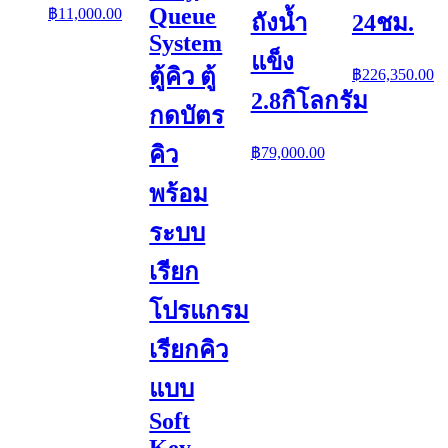
Original
Current
Queue
฿
11,000.00
ถังน้ำ
24ชม.
price
price
System
was:
is:
แข็ง
฿19,000.00.
฿11,000.00.
ตู้คิว ตู้
฿
226,350.00
2.8กิโลกรัม
กดบัตร
คิว
฿
79,000.00
พร้อม
ระบบ
เรียก
โปรแกรม
เรียกคิว
แบบ
Soft
Key