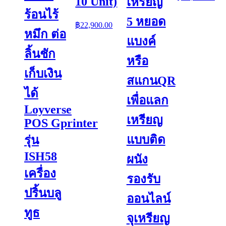
10 Unit)
เหรียญ
ran
ร้อนไร้
฿46
5 หยอด
฿
22,900.00
thr
หมึก ต่อ
฿60
แบงค์
ลิ้นชัก
หรือ
เก็บเงิน
สแกนQR
ได้
เพื่อแลก
Loyverse
เหรียญ
POS Gprinter
แบบติด
รุ่น
ISH58
ผนัง
เครื่อง
รองรับ
ปริ้นบลู
ออนไลน์
ทูธ
จุเหรียญ