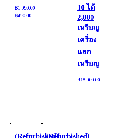
10 ได้
฿
1,990.00
Original
Current
฿
490.00
2,000
price
price
was:
is:
เหรียญ
฿1,990.00.
฿490.00.
เครื่อง
แลก
เหรียญ
฿
18,000.00
(Refurbished)
(Refurbished)