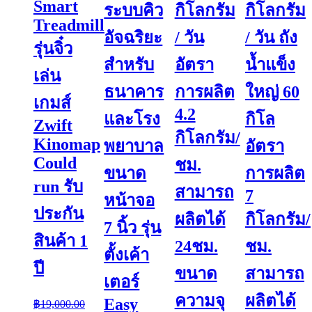
Smart
ระบบคิว
กิโลกรัม
กิโลกรัม
Treadmill
อัจฉริยะ
/ วัน
/ วัน ถัง
รุ่นจิ๋ว
สำหรับ
อัตรา
น้ำแข็ง
เล่น
ธนาคาร
การผลิต
ใหญ่ 60
เกมส์
4.2
และโรง
กิโล
Zwift
กิโลกรัม/
Kinomap
พยาบาล
อัตรา
Could
ชม.
ขนาด
การผลิต
run รับ
สามารถ
7
หน้าจอ
ประกัน
ผลิตได้
กิโลกรัม/
7 นิ้ว รุ่น
สินค้า 1
24ชม.
ชม.
ตั้งเค้า
ปี
ขนาด
สามารถ
เตอร์
ความจุ
ผลิตได้
Easy
฿
19,000.00