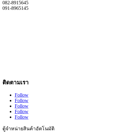
082-8915645
091-8965145
Pay It Forward Co., Ltd.
ผู้ผลิต ออกแบบ ตู้คีย์ออส ตู้เวนดิ้ง ตู้จำหน่ายสินค้าอัตโนมัติ จอ
โฆษณา ทุกรูปแบบ Vending machine | Self service Kiosk | Digital
signage | It Industrial Grade | คอมพิวเตอร์เกรดอุตสาหกรรม |
Solar Cell โซล่าเซลล์ | รับออกแบบ ผลิต ติดตั้ง ดูแลบริการหลัง
การขาย ด้วยทีมประสบการณ์ 19 ปี
โทร. 02-8943095
ติดตามเรา
Follow
Follow
Follow
Follow
Follow
ตู้จำหน่ายสินค้าอัตโนมัติ