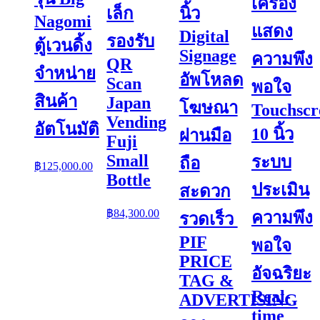
เครื่อง
เล็ก
นิ้ว
Nagomi
แสดง
Digital
รองรับ
ตู้เวนดิ้ง
Signage
ความพึง
QR
จำหน่าย
อัพโหลด
Scan
พอใจ
สินค้า
Japan
โฆษณา
Touchscr
Vending
อัตโนมัติ
10 นิ้ว
ผ่านมือ
Fuji
Small
ระบบ
ถือ
฿
125,000.00
Bottle
ประเมิน
สะดวก
฿
84,300.00
ความพึง
รวดเร็ว
PIF
พอใจ
PRICE
อัจฉริยะ
TAG &
Real-
ADVERTISING
time