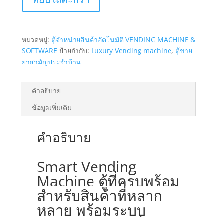
ตู้
ที่
ครบ
หมวดหมู่:
ตู้จำหน่ายสินค้าอัตโนมัติ VENDING MACHINE &
พร้อม
SOFTWARE
ป้ายกำกับ:
Luxury Vending machine
,
ตู้ขาย
สำหรับ
ยาสามัญประจำบ้าน
สินค้า
ที่
หลาก
คำอธิบาย
หลาย
ข้อมูลเพิ่มเติม
พร้อม
ระบบ
รายงาน
คำอธิบาย
โปร
โม
Smart Vending
ชั่
Machine ตู้ที่ครบพร้อม
นก
ระ
สำหรับสินค้าที่หลาก
ตุ้น
หลาย พร้อมระบบ
ยอด