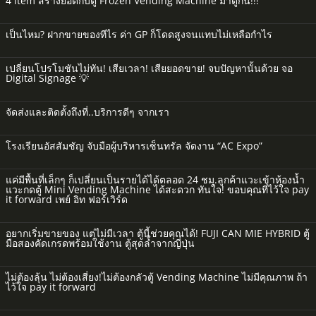
4 item สร้างยอดกับตู้ Frozen Vending Machine มาดูกัน!!!
เป็นไหม? ฝากขายของทีไร ค่า GP ก็โดดสูงจนแทบไม่เหลือกำไร
เปลี่ยนโปรโมชันไม่ทัน! เสียเวลา! เสียยอดขาย! จบปัญหานั้นด้วย จอ
Digital Signage 💡
จัดส่งและติดตั้งถึงที่..บริการดีๆ จากเรา
โรงเรียนอัสสัมชัญ จับมือผู้บริหารเซ็นทรัล จัดงาน “AC Expo”
แค่มีพื้นที่เล็กๆ ก็เปลี่ยนเป็นรายได้ได้ตลอด 24 ชม.ลูกค้าแวะเข้าห้องน้ำ
แวะกดตู้ Mini Vending Machine ได้สะดวก ทันใจ! ขอบคุณที่ไว้ใจ pay
it forward เพย์ อิท ฟอร์เวิร์ด
อยากเริ่มขายของ แต่ไม่มีเวลา ตู้นี้ช่วยคุณได้! FUJI CAN MIE HYBRID ตู้
มือสองคัดเกรดพร้อมใช้งาน ตู้สุดล้ำจากญี่ปุ่น
ไม่ต้องลุ้น ไม่ต้องเสี่ยง!ไม่ต้องกลัวตู้ Vending Machine ไม่มีคุณภาพ ถ้า
ไว้ใจ pay it forward