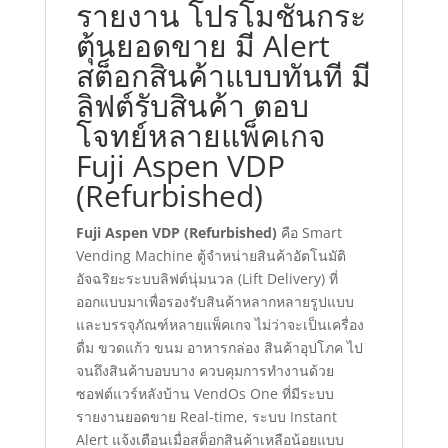
รายงาน โปรโมชั่นกระ
ขาย
มี
ตุ้นยอดขาย มี Alert
Alert
สต็อกสินค้าแบบทันที มี
สต็
ลิฟต์รับสินค้า ตอบ
อก
โจทย์หลายแพ็คเกจ
สินค้า
แบบ
Fuji Aspen VDP
ทันที
(Refurbished)
มี
ลิฟต์
Fuji Aspen VDP (Refurbished)
คือ Smart
รับ
Vending Machine ตู้จำหน่ายสินค้าอัตโนมัติ
สินค้า
อัจฉริยะระบบลิฟต์นุ่มนวล (Lift Delivery) ที่
ตอบ
ออกแบบมาเพื่อรองรับสินค้าหลากหลายรูปแบบ
โจทย์
และบรรจุภัณฑ์หลายแพ็คเกจ ไม่ว่าจะเป็นเครื่อง
หลาย
ดื่ม ขวดแก้ว ขนม อาหารกล่อง สินค้าอุปโภค ไป
แพ็คเกจ
จนถึงสินค้าบอบบาง ควบคุมการทำงานด้วย
Fuji
ซอฟต์แวร์หลังบ้าน VendOs One ที่มีระบบ
Aspen
รายงานยอดขาย Real-time, ระบบ Instant
VDP
Alert แจ้งเตือนเมื่อสต็อกสินค้าเหลือน้อยแบบ
(Refurbished)