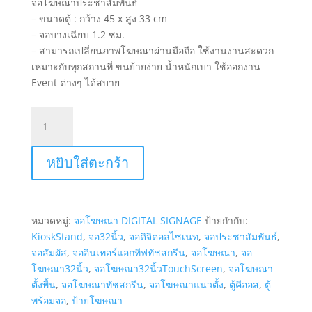
จอโฆษณาประชาสัมพันธ์
– ขนาดตู้ : กว้าง 45 x สูง 33 cm
– จอบางเฉียบ 1.2 ซม.
– สามารถเปลี่ยนภาพโฆษณาผ่านมือถือ ใช้งานงานสะดวก
เหมาะกับทุกสถานที่ ขนย้ายง่าย น้ำหนักเบา ใช้ออกงาน
Event ต่างๆ ได้สบาย
จำนวน
จอ
โฆษณา
หยิบใส่ตะกร้า
Digital
signage
10.1
นิ้ว
หมวดหมู่:
จอโฆษณา DIGITAL SIGNAGE
ป้ายกำกับ:
แบตเตอรี่
KioskStand
,
จอ32นิ้ว
,
จอดิจิตอลไซเนท
,
จอประชาสัมพันธ์
,
ใน
จอสัมผัส
,
จออินเทอร์แอกทีฟทัชสกรีน
,
จอโฆษณา
,
จอ
ตัว
โฆษณา32นิ้ว
,
จอโฆษณา32นิ้วTouchScreen
,
จอโฆษณา
สำหรับ
ตั้งพื้น
,
จอโฆษณาทัชสกรีน
,
จอโฆษณาแนวตั้ง
,
ตู้คีออส
,
ตู้
เป็น
พร้อมจอ
,
ป้ายโฆษณา
PRICE