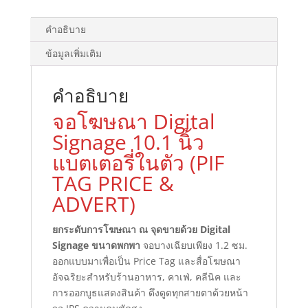
TAG
&
คำอธิบาย
ADVERTISING
ข้อมูลเพิ่มเติม
Digital
Signage
จุด
คำอธิบาย
โฆษณา
จอโฆษณา Digital
ร้าน
Signage 10.1 นิ้ว
อาหาร
คาเฟ่
แบตเตอรี่ในตัว (PIF
คลีนิค
TAG PRICE &
ออก
ADVERT)
บูธ
เครื่อง
ยกระดับการโฆษณา ณ จุดขายด้วย Digital
สำอาง
Signage ขนาดพกพา
จอบางเฉียบเพียง 1.2 ซม.
เชลฟ์
ออกแบบมาเพื่อเป็น Price Tag และสื่อโฆษณา
วาง
อัจฉริยะสำหรับร้านอาหาร, คาเฟ่, คลีนิค และ
สินค้า
การออกบูธแสดงสินค้า ดึงดูดทุกสายตาด้วยหน้า
ออก