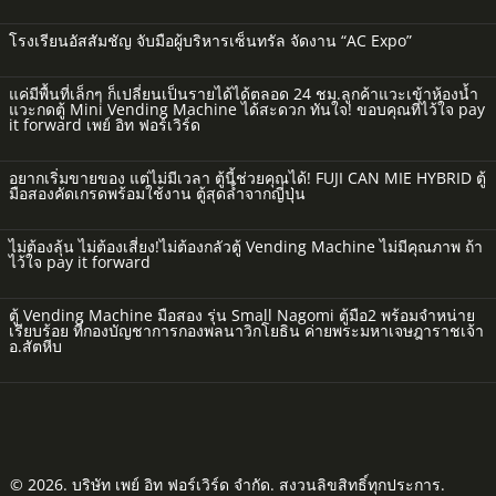
โรงเรียนอัสสัมชัญ จับมือผู้บริหารเซ็นทรัล จัดงาน “AC Expo”
แค่มีพื้นที่เล็กๆ ก็เปลี่ยนเป็นรายได้ได้ตลอด 24 ชม.ลูกค้าแวะเข้าห้องน้ำ
แวะกดตู้ Mini Vending Machine ได้สะดวก ทันใจ! ขอบคุณที่ไว้ใจ pay
it forward เพย์ อิท ฟอร์เวิร์ด
อยากเริ่มขายของ แต่ไม่มีเวลา ตู้นี้ช่วยคุณได้! FUJI CAN MIE HYBRID ตู้
มือสองคัดเกรดพร้อมใช้งาน ตู้สุดล้ำจากญี่ปุ่น
ไม่ต้องลุ้น ไม่ต้องเสี่ยง!ไม่ต้องกลัวตู้ Vending Machine ไม่มีคุณภาพ ถ้า
ไว้ใจ pay it forward
ตู้ Vending Machine มือสอง รุ่น Small Nagomi ตู้มือ2 พร้อมจำหน่าย
เรียบร้อย ที่กองบัญชาการกองพลนาวิกโยธิน ค่ายพระมหาเจษฎาราชเจ้า
อ.สัตหีบ
© 2026. บริษัท เพย์ อิท ฟอร์เวิร์ด จำกัด. สงวนลิขสิทธิ์ทุกประการ.