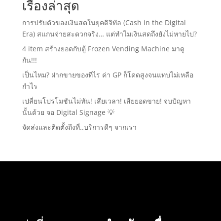
เรื่องล่าสุด
การปรับตัวของเงินสดในยุคดิจิทัล (Cash in the Digital
Era) สแกนจ่ายสะดวกจริง… แต่ทำไมเงินสดถึงยังไม่หายไป?
4 item สร้างยอดกับตู้ Frozen Vending Machine มาดู
กัน!!!
เป็นไหม? ฝากขายของทีไร ค่า GP ก็โดดสูงจนแทบไม่เหลือ
กำไร
เปลี่ยนโปรโมชันไม่ทัน! เสียเวลา! เสียยอดขาย! จบปัญหา
นั้นด้วย จอ Digital Signage 💡
จัดส่งและติดตั้งถึงที่..บริการดีๆ จากเรา