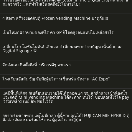
สะดวกจริง… แต่ทำไมเงินสดถึงยังไม่หายไป?
4 item สร้างยอดกับตู้ Frozen Vending Machine มาดูกัน!!!
เป็นไหม? ฝากขายของทีไร ค่า GP ก็โดดสูงจนแทบไม่เหลือกำไร
เปลี่ยนโปรโมชันไม่ทัน! เสียเวลา! เสียยอดขาย! จบปัญหานั้นด้วย จอ
Digital Signage 💡
จัดส่งและติดตั้งถึงที่..บริการดีๆ จากเรา
โรงเรียนอัสสัมชัญ จับมือผู้บริหารเซ็นทรัล จัดงาน “AC Expo”
แค่มีพื้นที่เล็กๆ ก็เปลี่ยนเป็นรายได้ได้ตลอด 24 ชม.ลูกค้าแวะเข้าห้องน้ำ
แวะกดตู้ Mini Vending Machine ได้สะดวก ทันใจ! ขอบคุณที่ไว้ใจ pay
it forward เพย์ อิท ฟอร์เวิร์ด
อยากเริ่มขายของ แต่ไม่มีเวลา ตู้นี้ช่วยคุณได้! FUJI CAN MIE HYBRID ตู้
มือสองคัดเกรดพร้อมใช้งาน ตู้สุดล้ำจากญี่ปุ่น