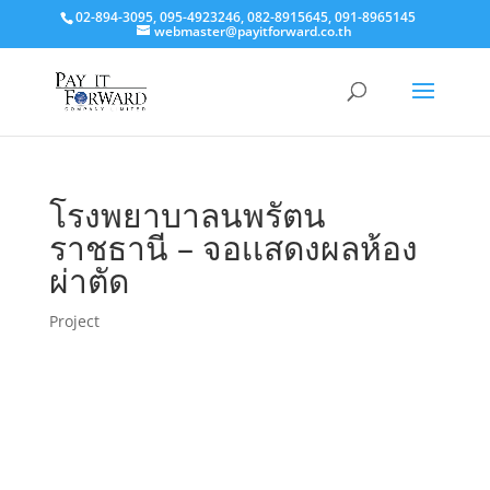
02-894-3095, 095-4923246, 082-8915645, 091-8965145
webmaster@payitforward.co.th
โรงพยาบาลนพรัตน
ราชธานี – จอเเสดงผลห้อง
ผ่าตัด
Project