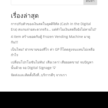
ค้นหา
เรื่องล่าสุด
การปรับตัวของเงินสดในยุคดิจิทัล (Cash in the Digital
Era) สแกนจ่ายสะดวกจริง… แต่ทำไมเงินสดถึงยังไม่หายไป?
4 item สร้างยอดกับตู้ Frozen Vending Machine มาดู
กัน!!!
เป็นไหม? ฝากขายของทีไร ค่า GP ก็โดดสูงจนแทบไม่เหลือ
กำไร
เปลี่ยนโปรโมชันไม่ทัน! เสียเวลา! เสียยอดขาย! จบปัญหา
นั้นด้วย จอ Digital Signage 💡
จัดส่งและติดตั้งถึงที่..บริการดีๆ จากเรา