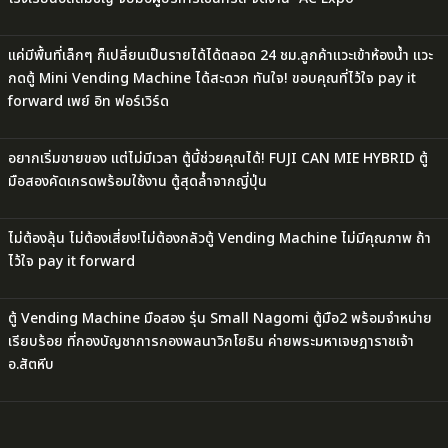
แค่มีพื้นที่เล็กๆ ก็เปลี่ยนเป็นรายได้ได้ตลอด 24 ชม.ลูกค้าแวะเข้าห้องน้ำ แวะ
กดตู้ Mini Vending Machine ได้สะดวก ทันใจ! ขอบคุณที่ไว้ใจ pay it
forward เพย์ อิท ฟอร์เวิร์ด
อยากเริ่มขายของ แต่ไม่มีเวลา ตู้นี้ช่วยคุณได้! FUJI CAN MIE HYBRID ตู้
มือสองคัดเกรดพร้อมใช้งาน ตู้สุดล้ำจากญี่ปุ่น
ไม่ต้องลุ้น ไม่ต้องเสี่ยง!ไม่ต้องกลัวตู้ Vending Machine ไม่มีคุณภาพ ถ้า
ไว้ใจ pay it forward
ตู้ Vending Machine มือสอง รุ่น Small Nagomi ตู้มือ2 พร้อมจำหน่าย
เรียบร้อย ที่กองบัญชาการกองพลนาวิกโยธิน ค่ายพระมหาเจษฎาราชเจ้า
อ.สัตหีบ