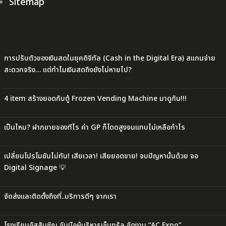
Sitemap
การปรับตัวของเงินสดในยุคดิจิทัล (Cash in the Digital Era) สแกนจ่าย
สะดวกจริง… แต่ทำไมเงินสดถึงยังไม่หายไป?
4 item สร้างยอดกับตู้ Frozen Vending Machine มาดูกัน!!!
เป็นไหม? ฝากขายของทีไร ค่า GP ก็โดดสูงจนแทบไม่เหลือกำไร
เปลี่ยนโปรโมชันไม่ทัน! เสียเวลา! เสียยอดขาย! จบปัญหานั้นด้วย จอ
Digital Signage 💡
จัดส่งและติดตั้งถึงที่..บริการดีๆ จากเรา
โรงเรียนอัสสัมชัญ จับมือผู้บริหารเซ็นทรัล จัดงาน “AC Expo”