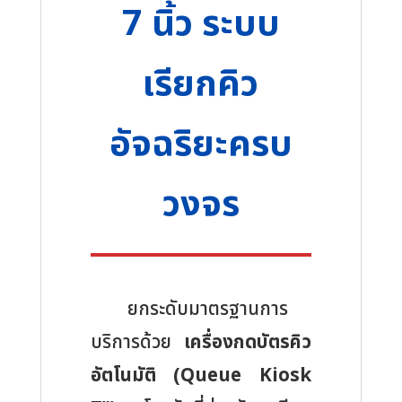
7 นิ้ว ระบบ
และ
โรง
พยาบาล
เรียกคิว
ขนาด
หน้า
อัจฉริยะครบ
จอ
7
วงจร
นิ้ว
รุ่น
ตั้ง
เค้า
เตอร์
ยกระดับมาตรฐานการ
Easy
บริการด้วย
เครื่องกดบัตรคิว
Queue
อัตโนมัติ (Queue Kiosk
System