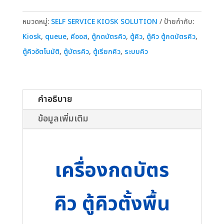
กด
บัตร
หมวดหมู่:
SELF SERVICE KIOSK SOLUTION
ป้ายกำกับ:
คิว
Kiosk
,
queue
,
คีออส
,
ตู้กดบัตรคิว
,
ตู้คิว
,
ตู้คิว ตู้กดบัตรคิว
,
ขาย
ตู้คิวอัตโนมัติ
,
ตู้บัตรคิว
,
ตู้เรียกคิว
,
ระบบคิว
ตู้
กด
บัตร
คำอธิบาย
คิว
ข้อมูลเพิ่มเติม
7
นิ้ว
ระบบ
เครื่องกดบัตร
คิว
อัจฉริยะ
คิว ตู้คิวตั้งพื้น
สำหรับ
ธนาคาร