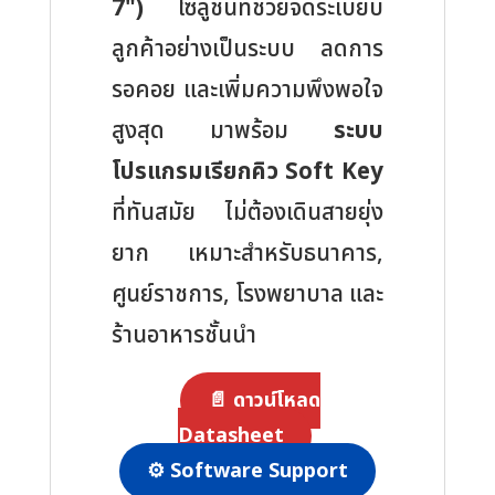
7")
โซลูชันที่ช่วยจัดระเบียบ
ตู้
ลูกค้าอย่างเป็นระบบ ลดการ
คิว
ตู้
รอคอย และเพิ่มความพึงพอใจ
กด
สูงสุด มาพร้อม
ระบบ
บัตร
โปรแกรมเรียกคิว Soft Key
คิว
ที่ทันสมัย ไม่ต้องเดินสายยุ่ง
พร้อม
ระบบ
ยาก เหมาะสำหรับธนาคาร,
เรียก
ศูนย์ราชการ, โรงพยาบาล และ
โปรแกรม
ร้านอาหารชั้นนำ
เรียก
คิว
📄 ดาวน์โหลด
แบบ
Datasheet
Soft
⚙️ Software Support
Key