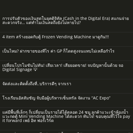
การปรับตัวของเงินสดในยุคดิจิทัล (Cash in the Digital Era) สแกนจ่าย
สะดวกจริง… แต่ทำไมเงินสดถึงยังไม่หายไป?
4 item สร้างยอดกับตู้ Frozen Vending Machine มาดูกัน!!!
เป็นไหม? ฝากขายของทีไร ค่า GP ก็โดดสูงจนแทบไม่เหลือกำไร
เปลี่ยนโปรโมชันไม่ทัน! เสียเวลา! เสียยอดขาย! จบปัญหานั้นด้วย จอ
Digital Signage 💡
จัดส่งและติดตั้งถึงที่..บริการดีๆ จากเรา
โรงเรียนอัสสัมชัญ จับมือผู้บริหารเซ็นทรัล จัดงาน “AC Expo”
แค่มีพื้นที่เล็กๆ ก็เปลี่ยนเป็นรายได้ได้ตลอด 24 ชม.ลูกค้าแวะเข้าห้องน้ำ
แวะกดตู้ Mini Vending Machine ได้สะดวก ทันใจ! ขอบคุณที่ไว้ใจ pay
it forward เพย์ อิท ฟอร์เวิร์ด