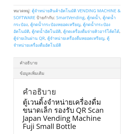
ดื่ม
หมวดหมู่:
ตู้จำหน่ายสินค้าอัตโนมัติ VENDING MACHINE &
ขนาด
SOFTWARE
ป้ายกำกับ:
SmartVending
,
ตู้กดน้ำ
,
ตู้กดน้ำ
เล็ก
กระป๋อง
,
ตู้กดน้ำกระป๋องหยอดเหรียญ
,
ตู้กดน้ำกระป๋อง
รองรับ
อัตโนมัติ
,
ตู้กดน้ำอัตโนมัติ
,
ตู้กดเครื่องดื่มจ่ายคิวอาร์โค้ดได้
,
QR
ตู้จ่ายเงินผ่าน QR
,
ตู้จำหน่ายเครื่องดื่มหยอดเหรียญ
,
ตู้
Scan
จำหน่ายเครื่องดื่มอัตโนมัติ
Japan
Vending
Fuji
คำอธิบาย
Small
ข้อมูลเพิ่มเติม
Bottle
ชิ้น
คำอธิบาย
ตู้เวนดิ้งจำหน่ายเครื่องดื่ม
ขนาดเล็ก รองรับ QR Scan
Japan Vending Machine
Fuji Small Bottle