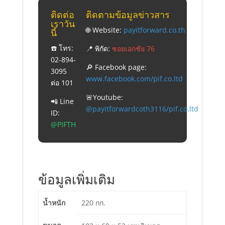
ติดต่อ
ติดตามข้อมูลข่าวสาร
เราวัน
🌐 Website:
payitforward.co.th
นี้
☎️ โทร:
📍 พิกัด:
ซอยเอกชัย 76
02-894-
🔎 Facebook page:
3095
www.facebook.com/pif.co.ltd
ต่อ 101
🚨Youtube:
📲 Line
@payitforwardcoth3116/pif.co.ltd
ID:
@PIFTH
ข้อมูลเพิ่มเติม
น้ำหนัก
220 กก.