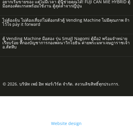
อยากเริ่มขายของ แต่ไม่มีเวลา ตู้นี้ช่วยคุณได้! FUJI CAN MIE HYBRID ตู้
มือสองคัดเกรดพร้อมใช้งาน ตู้สุดล้ำจากญี่ปุ่น
ไม่ต้องลุ้น ไม่ต้องเสี่ยง!ไม่ต้องกลัวตู้ Vending Machine ไม่มีคุณภาพ ถ้า
ไว้ใจ pay it forward
ตู้ Vending Machine มือสอง รุ่น Small Nagomi ตู้มือ2 พร้อมจำหน่าย
เรียบร้อย ที่กองบัญชาการกองพลนาวิกโยธิน ค่ายพระมหาเจษฎาราชเจ้า
อ.สัตหีบ
© 2026. บริษัท เพย์ อิท ฟอร์เวิร์ด จำกัด. สงวนลิขสิทธิ์ทุกประการ.
Website design