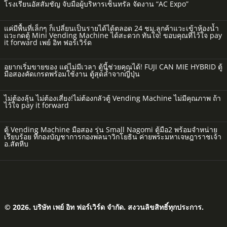
โรงเรียนอัสสัมชัญ จับมือผู้บริหารเซ็นทรัล จัดงาน “AC Expo”
แค่มีพื้นที่เล็กๆ ก็เปลี่ยนเป็นรายได้ได้ตลอด 24 ชม.ลูกค้าแวะเข้าห้องน้ำ
แวะกดตู้ Mini Vending Machine ได้สะดวก ทันใจ! ขอบคุณที่ไว้ใจ pay
it forward เพย์ อิท ฟอร์เวิร์ด
อยากเริ่มขายของ แต่ไม่มีเวลา ตู้นี้ช่วยคุณได้! FUJI CAN MIE HYBRID ตู้
มือสองคัดเกรดพร้อมใช้งาน ตู้สุดล้ำจากญี่ปุ่น
ไม่ต้องลุ้น ไม่ต้องเสี่ยง!ไม่ต้องกลัวตู้ Vending Machine ไม่มีคุณภาพ ถ้า
ไว้ใจ pay it forward
ตู้ Vending Machine มือสอง รุ่น Small Nagomi ตู้มือ2 พร้อมจำหน่าย
เรียบร้อย ที่กองบัญชาการกองพลนาวิกโยธิน ค่ายพระมหาเจษฎาราชเจ้า
อ.สัตหีบ
© 2026. บริษัท เพย์ อิท ฟอร์เวิร์ด จำกัด. สงวนลิขสิทธิ์ทุกประการ.