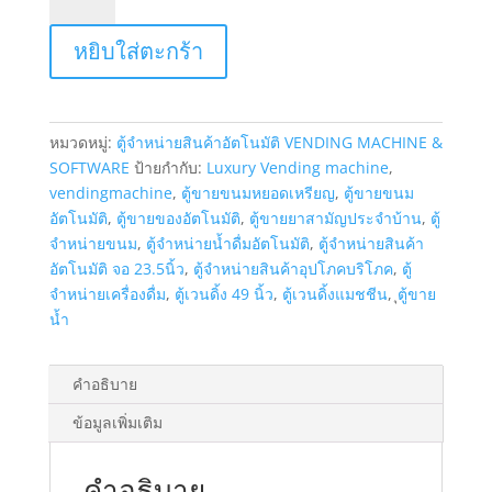
ตู้
อัตโนมัติ
หยิบใส่ตะกร้า
มี
ลิฟท์
Fuji
รุ่น
หมวดหมู่:
ตู้จำหน่ายสินค้าอัตโนมัติ VENDING MACHINE &
Aspen
SOFTWARE
ป้ายกำกับ:
Luxury Vending machine
,
F&B
vendingmachine
,
ตู้ขายขนมหยอดเหรียญ
,
ตู้ขายขนม
หน้า
อัตโนมัติ
,
ตู้ขายของอัตโนมัติ
,
ตู้ขายยาสามัญประจำบ้าน
,
ตู้
จอ
จำหน่ายขนม
,
ตู้จำหน่ายน้ำดื่มอัตโนมัติ
,
ตู้จำหน่ายสินค้า
สัมผัส
อัตโนมัติ จอ 23.5นิ้ว
,
ตู้จำหน่ายสินค้าอุปโภคบริโภค
,
ตู้
ขนาด
จำหน่ายเครื่องดื่ม
,
ตู้เวนดิ้ง 49 นิ้ว
,
ตู้เวนดิ้งแมชชีน
,
ุตู้ขาย
ใหญ่
น้ำ
23.6
นิ้ว
สำหรับ
คำอธิบาย
ซื้อ
ข้อมูลเพิ่มเติม
สินค้า
และ
แสดง
คำอธิบาย