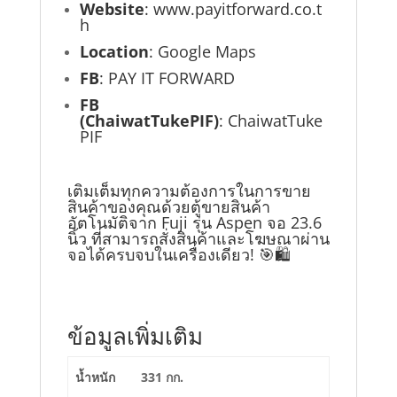
Website
:
www.payitforward.co.t
h
Location
:
Google Maps
FB
:
PAY IT FORWARD
FB
(ChaiwatTukePIF)
:
ChaiwatTuke
PIF
เติมเต็มทุกความต้องการในการขาย
สินค้าของคุณด้วยตู้ขายสินค้า
อัตโนมัติจาก Fuji รุ่น Aspen จอ 23.6
นิ้ว ที่สามารถสั่งสินค้าและโฆษณาผ่าน
จอได้ครบจบในเครื่องเดียว! 🎯🛍️
ข้อมูลเพิ่มเติม
น้ำหนัก
331 กก.