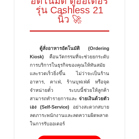
อัตโนมัติ ตู้ออเดอร์
ด้วย
รุ่น Cashless 21
ตัว
นิ้ว 🚀
เอง
อัตโนมัติ
Ordering
Kiosk
ตู้สั่งอาหารอัตโนมัติ (Ordering
รุ่นcashless
21นิ้ว
Kiosk)
คือนวัตกรรมที่จะช่วยยกระดับ
ชิ้น
การบริการในธุรกิจของคุณให้ทันสมัย
และรวดเร็วยิ่งขึ้น ไม่ว่าจะเป็นร้าน
อาหาร, คาเฟ่, ร้านบุฟเฟ่ต์ หรือจุด
จำหน่ายตั๋ว ระบบนี้ช่วยให้ลูกค้า
สามารถทำรายการและ
จ่ายเงินด้วยตัว
เอง (Self-Service)
อย่างสะดวกสบาย
ลดภาระพนักงานและลดความผิดพลาด
ในการรับออเดอร์