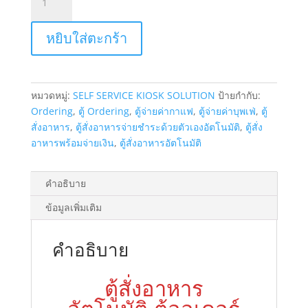
ตู้
สั่ง
หยิบใส่ตะกร้า
อาหาร
ตู้
ออ
เด
หมวดหมู่:
SELF SERVICE KIOSK SOLUTION
ป้ายกำกับ:
อร์
Ordering
,
ตู้ Ordering
,
ตู้จ่ายค่ากาแฟ
,
ตู้จ่ายค่าบุพเฟ่
,
ตู้
ระบบ
สั่งอาหาร
,
ตู้สั่งอาหารจ่ายชำระด้วยตัวเองอัตโนมัติ
,
ตู้สั่ง
ออ
อาหารพร้อมจ่ายเงิน
,
ตู้สั่งอาหารอัตโนมัติ
เด
อร์
อัตโนมัติ
คำอธิบาย
ลูกค้า
ข้อมูลเพิ่มเติม
บริการ
ตัว
เอง
คำอธิบาย
ผ่าน
ตู้
ตู้สั่งอาหาร
จ่าย
ชำระ