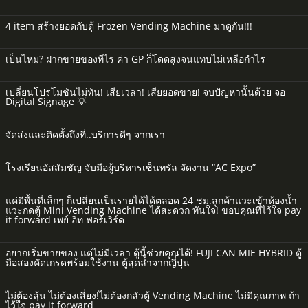
4 item สร้างยอดกับตู้ Frozen Vending Machine มาดูกัน!!!
เป็นไหม? ฝากขายของทีไร ค่า GP ก็โดดสูงจนแทบไม่เหลือกำไร
เปลี่ยนโปรโมชันไม่ทัน! เสียเวลา! เสียยอดขาย! จบปัญหานั้นด้วย จอ
Digital Signage 💡
จัดส่งและติดตั้งถึงที่..บริการดีๆ จากเรา
โรงเรียนอัสสัมชัญ จับมือผู้บริหารเซ็นทรัล จัดงาน “AC Expo”
แค่มีพื้นที่เล็กๆ ก็เปลี่ยนเป็นรายได้ได้ตลอด 24 ชม.ลูกค้าแวะเข้าห้องน้ำ
แวะกดตู้ Mini Vending Machine ได้สะดวก ทันใจ! ขอบคุณที่ไว้ใจ pay
it forward เพย์ อิท ฟอร์เวิร์ด
อยากเริ่มขายของ แต่ไม่มีเวลา ตู้นี้ช่วยคุณได้! FUJI CAN MIE HYBRID ตู้
มือสองคัดเกรดพร้อมใช้งาน ตู้สุดล้ำจากญี่ปุ่น
ไม่ต้องลุ้น ไม่ต้องเสี่ยง!ไม่ต้องกลัวตู้ Vending Machine ไม่มีคุณภาพ ถ้า
ไว้ใจ pay it forward