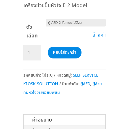
เครื่องช่วยปั๊มหัวใจ มี 2 Model
ตัว
ล้างค่า
เลือก
จำนวน
หยิบใส่ตะกร้า
ตู้
AED
KIOSK
รหัสสินค้า:
ไม่ระบุ
หมวดหมู่:
SELF SERVICE
ตู้
KIOSK SOLUTION
ป้ายกำกับ:
ตู้AED
,
ตู้ช่วย
ช่วย
คนหัวใจวายเฉียบพลัน
คน
หัวใจ
วาย
คำอธิบาย
เฉียบพลัน