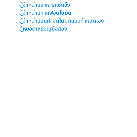
ตู้จำหน่ายอาหารแช่แข็ง
ตู้จำหน่ายกาแฟอัตโนมัติ
ตู้จำหน่ายสินค้าอัตโนมัติแบบกำหนดเอง
ตู้หยอดเหรียญมือสอง
ตู้เวนดิ้งขายน้ำขนม
ตู้คีย์ออส Kiosk
ตู้คิว
ตู้ฝากเงิน
ตู้ออเดอร์ริ่ง Ordering Kiosk
ตู้จ่ายชำระ
รับผลิต ออกแบบ โครงตู้
ระบบคิว
ตู้สั่งอาหาร