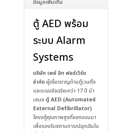
ข้อมูลเพิ่มเติม
สำหรับ
ใส่
ตู้ AED พร้อม
เครื่อง
ช่วย
ระบบ Alarm
ปั๊ม
หัวใจ
Systems
มี
2
บริษัท เพย์ อิท ฟอร์เวิร์ด
Model
จำกัด
ผู้เชี่ยวชาญด้านตู้เวนดิ้ง
(โครง
และระบบอัจฉริยะกว่า 17 ปี นำ
ตู้
เสนอ
ตู้ AED (Automated
พร้อม
External Defibrillator)
ระบบ
โครงตู้คุณภาพสูงที่ออกแบบมา
alarm
เพื่อรองรับสถานการณ์ฉุกเฉินใน
ลูกค้า