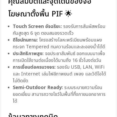
คุณสมบัติและจุดเด่นของจอ
โฆษณาตั้งพื้น PIF 🌟
Touch Screen อัจฉริยะ:
รองรับการสัมผัสพร้อม
กันสูงสุด 6 จุด ตอบสนองรวดเร็ว
ดีไซน์ทนทาน:
โครงสร้างโลหะพรีเมียมพร้อมแผง
กระจก Tempered ทนความร้อนและละอองน้ำได้ดี
ประสิทธิภาพสูง:
จอประชาสัมพันธ์ ออกแบบมาเพื่อ
การเปิดใช้งานต่อเนื่องได้นานถึง 16 ชั่วโมงต่อวัน
การเชื่อมต่อครบวงจร:
รองรับ USB, LAN, WiFi
และ Internet เล่นไฟล์ภาพยนต์ เพลง และวิดีโอได้
ไม่ติดขัด
Semi-Outdoor Ready:
ระบบระบายความร้อน
ยอดเยี่ยม สามารถวางโชว์ในพื้นที่กึ่งภายนอกอาคาร
ได้
ข้อมูลทางเทคนิค