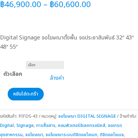
Price
฿
46,900.00
–
฿
60,600.00
range:
฿46,900.00
through
Digital Signage จอโฆษณาตั้งพื้น จอประชาสัมพันธ์ 32″ 43″
฿60,600.00
48″ 55″
ตัวเลือก
ล้างค่า
หยิบใส่ตะกร้า
จำนวน
Digital
Signage
รหัสสินค้า:
PIFDS-43
หมวดหมู่:
จอโฆษณา DIGITAL SIGNAGE
ป้ายกำกับ:
จอ
Digital
,
Signage
,
การสื่อสาร
,
คอมพิวเตอร์อิเลคทรอนิคส์
,
จอเกรด
โฆษณา
อุตสาหกรรม
,
จอโฆษณา
,
จอโฆษณาระบบดิจิตอลไซเนท
,
ดิจิตอลไซเนจ
,