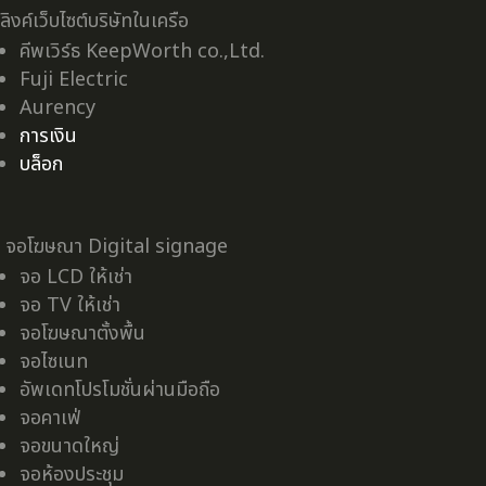
ลิงค์เว็บไซต์บริษัทในเครือ
คีพเวิร์ธ KeepWorth co.,Ltd.
Fuji Electric
Aurency
การเงิน
บล็อก
จอโฆษณา Digital signage
จอ LCD ให้เช่า
จอ TV ให้เช่า
จอโฆษณาตั้งพื้น
จอไซเนท
อัพเดทโปรโมชั่นผ่านมือถือ
จอคาเฟ่
จอขนาดใหญ่
จอห้องประชุม