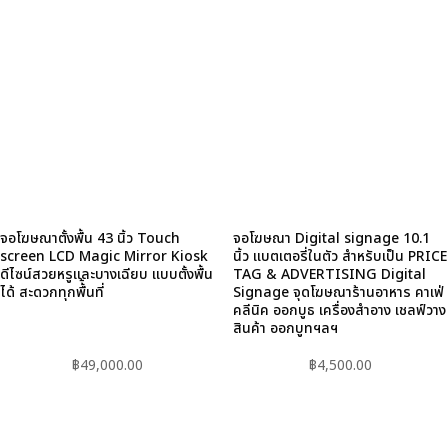
จอโฆษณาตั้งพื้น 43 นิ้ว Touch
จอโฆษณา Digital signage 10.1
screen LCD Magic Mirror Kiosk
นิ้ว แบตเตอรี่ในตัว สำหรับเป็น PRICE
ดีไซน์สวยหรูและบางเฉียบ แบบตั้งพื้น
TAG & ADVERTISING Digital
ได้ สะดวกทุกพื้้นที่
Signage จุดโฆษณาร้านอาหาร คาเฟ่
คลีนิค ออกบูธ เครื่องสำอาง เชลฟ์วาง
สินค้า ออกบูทฯลฯ
฿
49,000.00
฿
4,500.00