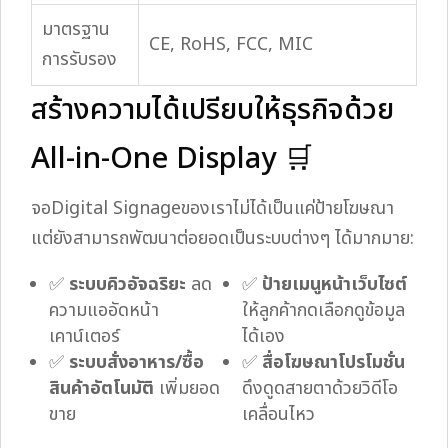
มาตรฐาน
CE, RoHS, FCC, MIC
การรับรอง
สร้างความได้เปรียบให้ธุรกิจด้วย
All-in-One Display 🛒
จอDigital Signageของเราไม่ได้เป็นแค่ป้ายโฆษณา
แต่ยังสามารถพัฒนาต่อยอดเป็นระบบต่างๆ ได้มากมาย:
✅
ระบบคิวอัจฉริยะ
ลด
✅
ป้ายเมนูหน้าเว็บไซต์
ความแออัดหน้า
ให้ลูกค้ากดเลือกดูข้อมูล
เคาน์เตอร์
ได้เอง
✅
ระบบสั่งอาหาร/ซื้อ
✅
สื่อโฆษณาโปรโมชั่น
สินค้าอัตโนมัติ
เพิ่มยอด
ดึงดูดสายตาด้วยวิดีโอ
ขาย
เคลื่อนไหว