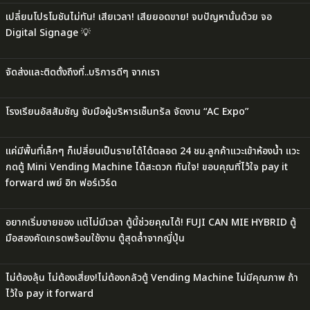
เปลี่ยนโปรโมชันไม่ทัน! เสียเวลา! เสียยอดขาย! จบปัญหานั้นด้วย จอ
Digital Signage 💡
จัดส่งและติดตั้งถึงที่..บริการดีๆ จากเรา
โรงเรียนอัสสัมชัญ จับมือผู้บริหารเซ็นทรัล จัดงาน “AC Expo”
แค่มีพื้นที่เล็กๆ ก็เปลี่ยนเป็นรายได้ได้ตลอด 24 ชม.ลูกค้าแวะเข้าห้องน้ำ แวะ
กดตู้ Mini Vending Machine ได้สะดวก ทันใจ! ขอบคุณที่ไว้ใจ pay it
forward เพย์ อิท ฟอร์เวิร์ด
อยากเริ่มขายของ แต่ไม่มีเวลา ตู้นี้ช่วยคุณได้! FUJI CAN MIE HYBRID ตู้
มือสองคัดเกรดพร้อมใช้งาน ตู้สุดล้ำจากญี่ปุ่น
ไม่ต้องลุ้น ไม่ต้องเสี่ยง!ไม่ต้องกลัวตู้ Vending Machine ไม่มีคุณภาพ ถ้า
ไว้ใจ pay it forward