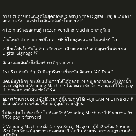
การปรับตัวของเงินสดในยุคดิจิทัล (Cash in the Digital Era) สแกนจ่าย
สะดวกจริง… แต่ทำไมเงินสดถึงยังไม่หายไป?
4 item สร้างยอดกับตู้ Frozen Vending Machine มาดูกัน!!!
เป็นไหม? ฝากขายของทีไร ค่า GP ก็โดดสูงจนแทบไม่เหลือกำไร
เปลี่ยนโปรโมชันไม่ทัน! เสียเวลา! เสียยอดขาย! จบปัญหานั้นด้วย จอ
Digital Signage 💡
จัดส่งและติดตั้งถึงที่..บริการดีๆ จากเรา
โรงเรียนอัสสัมชัญ จับมือผู้บริหารเซ็นทรัล จัดงาน “AC Expo”
แค่มีพื้นที่เล็กๆ ก็เปลี่ยนเป็นรายได้ได้ตลอด 24 ชม.ลูกค้าแวะเข้าห้องน้ำ
แวะกดตู้ Mini Vending Machine ได้สะดวก ทันใจ! ขอบคุณที่ไว้ใจ pay
it forward เพย์ อิท ฟอร์เวิร์ด
อยากเริ่มขายของ แต่ไม่มีเวลา ตู้นี้ช่วยคุณได้! FUJI CAN MIE HYBRID ตู้
มือสองคัดเกรดพร้อมใช้งาน ตู้สุดล้ำจากญี่ปุ่น
ไม่ต้องลุ้น ไม่ต้องเสี่ยง!ไม่ต้องกลัวตู้ Vending Machine ไม่มีคุณภาพ ถ้า
ไว้ใจ pay it forward
ตู้ Vending Machine มือสอง รุ่น Small Nagomi ตู้มือ2 พร้อมจำหน่าย
เรียบร้อย ที่กองบัญชาการกองพลนาวิกโยธิน ค่ายพระมหาเจษฎาราชเจ้า
อ.สัตหีบ