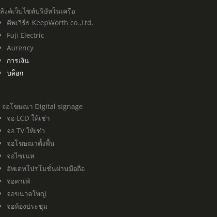
ลิงค์เว็บไซต์บริษัทในเครือ
คีพเวิร์ธ KeepWorth co.,Ltd.
Fuji Electric
Aurency
การเงิน
บล็อก
จอโฆษณา Digital signage
จอ LCD ให้เช่า
จอ TV ให้เช่า
จอโฆษณาตั้งพื้น
จอไซเนท
อัพเดทโปรโมชั่นผ่านมือถือ
จอคาเฟ่
จอขนาดใหญ่
จอห้องประชุม