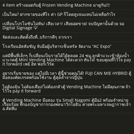
4 item สร้างยอดกับตู้ Frozen Vending Machine มาดูกัน!!!
เป็นไหม? ฝากขายของทีไร ค่า GP ก็โดดสูงจนแทบไม่เหลือกำไร
เปลี่ยนโปรโมชันไม่ทัน! เสียเวลา! เสียยอดขาย! จบปัญหานั้นด้วย จอ
Digital Signage 💡
จัดส่งและติดตั้งถึงที่..บริการดีๆ จากเรา
โรงเรียนอัสสัมชัญ จับมือผู้บริหารเซ็นทรัล จัดงาน “AC Expo”
แค่มีพื้นที่เล็กๆ ก็เปลี่ยนเป็นรายได้ได้ตลอด 24 ชม.ลูกค้าแวะเข้าห้องน้ำ
แวะกดตู้ Mini Vending Machine ได้สะดวก ทันใจ! ขอบคุณที่ไว้ใจ pay
it forward เพย์ อิท ฟอร์เวิร์ด
อยากเริ่มขายของ แต่ไม่มีเวลา ตู้นี้ช่วยคุณได้! FUJI CAN MIE HYBRID ตู้
มือสองคัดเกรดพร้อมใช้งาน ตู้สุดล้ำจากญี่ปุ่น
ไม่ต้องลุ้น ไม่ต้องเสี่ยง!ไม่ต้องกลัวตู้ Vending Machine ไม่มีคุณภาพ ถ้า
ไว้ใจ pay it forward
ตู้ Vending Machine มือสอง รุ่น Small Nagomi ตู้มือ2 พร้อมจำหน่าย
เรียบร้อย ที่กองบัญชาการกองพลนาวิกโยธิน ค่ายพระมหาเจษฎาราชเจ้า
อ.สัตหีบ