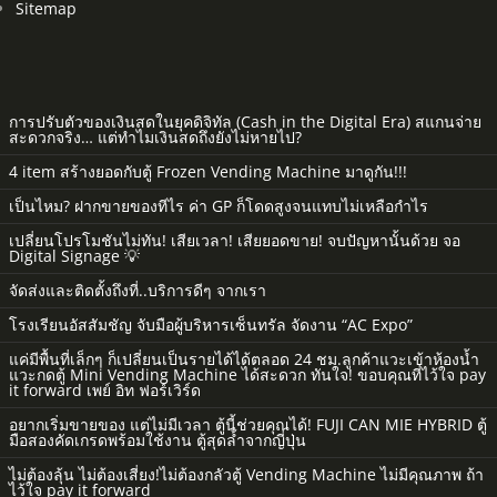
Sitemap
การปรับตัวของเงินสดในยุคดิจิทัล (Cash in the Digital Era) สแกนจ่าย
สะดวกจริง… แต่ทำไมเงินสดถึงยังไม่หายไป?
4 item สร้างยอดกับตู้ Frozen Vending Machine มาดูกัน!!!
เป็นไหม? ฝากขายของทีไร ค่า GP ก็โดดสูงจนแทบไม่เหลือกำไร
เปลี่ยนโปรโมชันไม่ทัน! เสียเวลา! เสียยอดขาย! จบปัญหานั้นด้วย จอ
Digital Signage 💡
จัดส่งและติดตั้งถึงที่..บริการดีๆ จากเรา
โรงเรียนอัสสัมชัญ จับมือผู้บริหารเซ็นทรัล จัดงาน “AC Expo”
แค่มีพื้นที่เล็กๆ ก็เปลี่ยนเป็นรายได้ได้ตลอด 24 ชม.ลูกค้าแวะเข้าห้องน้ำ
แวะกดตู้ Mini Vending Machine ได้สะดวก ทันใจ! ขอบคุณที่ไว้ใจ pay
it forward เพย์ อิท ฟอร์เวิร์ด
อยากเริ่มขายของ แต่ไม่มีเวลา ตู้นี้ช่วยคุณได้! FUJI CAN MIE HYBRID ตู้
มือสองคัดเกรดพร้อมใช้งาน ตู้สุดล้ำจากญี่ปุ่น
ไม่ต้องลุ้น ไม่ต้องเสี่ยง!ไม่ต้องกลัวตู้ Vending Machine ไม่มีคุณภาพ ถ้า
ไว้ใจ pay it forward