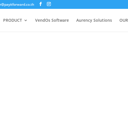
@payitforward.co.th
PRODUCT
VendOs Software
Aurency Solutions
OUR