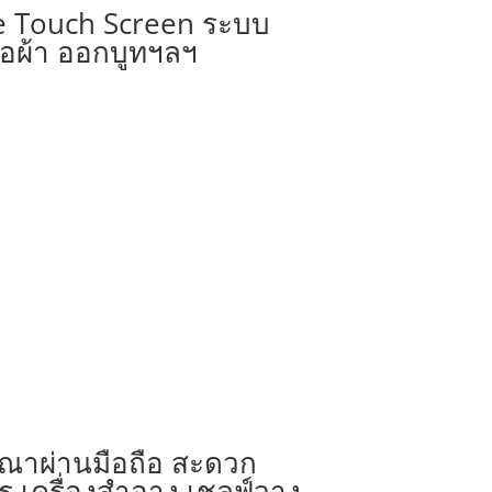
ge Touch Screen ระบบ
้อผ้า ออกบูทฯลฯ
ษณาผ่านมือถือ สะดวก
เครื่องสำอาง เชลฟ์วาง