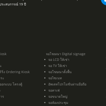
มประสบการณ์ 19 ปี
Kiosk
จอโฆษณา Digital signage
จอ LCD ให้เช่า
ิน
จอ TV ให้เช่า
ร์ริ่ง Ordering Kiosk
จอโฆษณาตั้งพื้น
ำระ
จอไซเนท
 ออกแบบ โครงตู้
อัพเดทโปรโมชั่นผ่านมือถือ
ว
จอคาเฟ่
าหาร
จอขนาดใหญ่
จอห้องประชุม