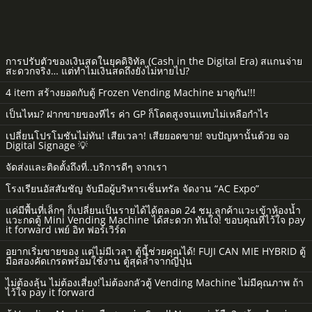
การปรับตัวของเงินสดในยุคดิจิทัล (Cash in the Digital Era) สแกนจ่าย
สะดวกจริง… แต่ทำไมเงินสดถึงยังไม่หายไป?
4 item สร้างยอดกับตู้ Frozen Vending Machine มาดูกัน!!!
เป็นไหม? ฝากขายของทีไร ค่า GP ก็โดดสูงจนแทบไม่เหลือกำไร
เปลี่ยนโปรโมชันไม่ทัน! เสียเวลา! เสียยอดขาย! จบปัญหานั้นด้วย จอ
Digital Signage 💡
จัดส่งและติดตั้งถึงที่..บริการดีๆ จากเรา
โรงเรียนอัสสัมชัญ จับมือผู้บริหารเซ็นทรัล จัดงาน “AC Expo”
แค่มีพื้นที่เล็กๆ ก็เปลี่ยนเป็นรายได้ได้ตลอด 24 ชม.ลูกค้าแวะเข้าห้องน้ำ
แวะกดตู้ Mini Vending Machine ได้สะดวก ทันใจ! ขอบคุณที่ไว้ใจ pay
it forward เพย์ อิท ฟอร์เวิร์ด
อยากเริ่มขายของ แต่ไม่มีเวลา ตู้นี้ช่วยคุณได้! FUJI CAN MIE HYBRID ตู้
มือสองคัดเกรดพร้อมใช้งาน ตู้สุดล้ำจากญี่ปุ่น
ไม่ต้องลุ้น ไม่ต้องเสี่ยง!ไม่ต้องกลัวตู้ Vending Machine ไม่มีคุณภาพ ถ้า
ไว้ใจ pay it forward