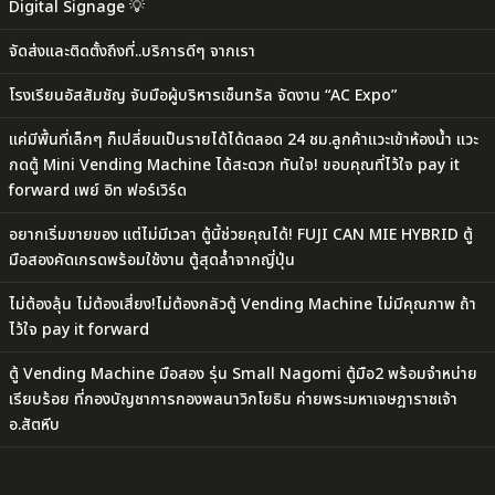
Digital Signage 💡
จัดส่งและติดตั้งถึงที่..บริการดีๆ จากเรา
โรงเรียนอัสสัมชัญ จับมือผู้บริหารเซ็นทรัล จัดงาน “AC Expo”
แค่มีพื้นที่เล็กๆ ก็เปลี่ยนเป็นรายได้ได้ตลอด 24 ชม.ลูกค้าแวะเข้าห้องน้ำ แวะ
กดตู้ Mini Vending Machine ได้สะดวก ทันใจ! ขอบคุณที่ไว้ใจ pay it
forward เพย์ อิท ฟอร์เวิร์ด
อยากเริ่มขายของ แต่ไม่มีเวลา ตู้นี้ช่วยคุณได้! FUJI CAN MIE HYBRID ตู้
มือสองคัดเกรดพร้อมใช้งาน ตู้สุดล้ำจากญี่ปุ่น
ไม่ต้องลุ้น ไม่ต้องเสี่ยง!ไม่ต้องกลัวตู้ Vending Machine ไม่มีคุณภาพ ถ้า
ไว้ใจ pay it forward
ตู้ Vending Machine มือสอง รุ่น Small Nagomi ตู้มือ2 พร้อมจำหน่าย
เรียบร้อย ที่กองบัญชาการกองพลนาวิกโยธิน ค่ายพระมหาเจษฎาราชเจ้า
อ.สัตหีบ