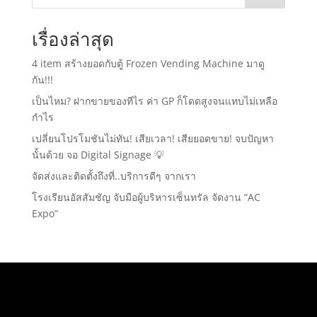
เรื่องล่าสุด
4 item สร้างยอดกับตู้ Frozen Vending Machine มาดู
กัน!!!
เป็นไหม? ฝากขายของทีไร ค่า GP ก็โดดสูงจนแทบไม่เหลือ
กำไร
เปลี่ยนโปรโมชันไม่ทัน! เสียเวลา! เสียยอดขาย! จบปัญหา
นั้นด้วย จอ Digital Signage 💡
จัดส่งและติดตั้งถึงที่..บริการดีๆ จากเรา
โรงเรียนอัสสัมชัญ จับมือผู้บริหารเซ็นทรัล จัดงาน “AC
Expo”