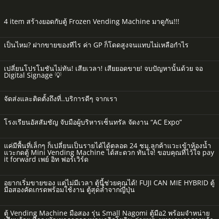
4 item สร้างยอดกับตู้ Frozen Vending Machine มาดูกัน!!!
เป็นไหม? ฝากขายของทีไร ค่า GP ก็โดดสูงจนแทบไม่เหลือกำไร
เปลี่ยนโปรโมชันไม่ทัน! เสียเวลา! เสียยอดขาย! จบปัญหานั้นด้วย จอ
Digital Signage 💡
จัดส่งและติดตั้งถึงที่..บริการดีๆ จากเรา
โรงเรียนอัสสัมชัญ จับมือผู้บริหารเซ็นทรัล จัดงาน “AC Expo”
แค่มีพื้นที่เล็กๆ ก็เปลี่ยนเป็นรายได้ได้ตลอด 24 ชม.ลูกค้าแวะเข้าห้องน้ำ
แวะกดตู้ Mini Vending Machine ได้สะดวก ทันใจ! ขอบคุณที่ไว้ใจ pay
it forward เพย์ อิท ฟอร์เวิร์ด
อยากเริ่มขายของ แต่ไม่มีเวลา ตู้นี้ช่วยคุณได้! FUJI CAN MIE HYBRID ตู้
มือสองคัดเกรดพร้อมใช้งาน ตู้สุดล้ำจากญี่ปุ่น
ตู้ Vending Machine มือสอง รุ่น Small Nagomi ตู้มือ2 พร้อมจำหน่าย