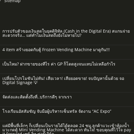
Sitemap
การปรับตัวของเงินสดในยุคดิจิทัล (Cash in the Digital Era) สแกนจ่าย
สะดวกจริง… แต่ทำไมเงินสดถึงยังไม่หายไป?
4 item สร้างยอดกับตู้ Frozen Vending Machine มาดูกัน!!!
เป็นไหม? ฝากขายของทีไร ค่า GP ก็โดดสูงจนแทบไม่เหลือกำไร
เปลี่ยนโปรโมชันไม่ทัน! เสียเวลา! เสียยอดขาย! จบปัญหานั้นด้วย จอ
Digital Signage 💡
จัดส่งและติดตั้งถึงที่..บริการดีๆ จากเรา
โรงเรียนอัสสัมชัญ จับมือผู้บริหารเซ็นทรัล จัดงาน “AC Expo”
แค่มีพื้นที่เล็กๆ ก็เปลี่ยนเป็นรายได้ได้ตลอด 24 ชม.ลูกค้าแวะเข้าห้องน้ำ
แวะกดตู้ Mini Vending Machine ได้สะดวก ทันใจ! ขอบคุณที่ไว้ใจ pay
it forward เพย์ อิท ฟอร์เวิร์ด