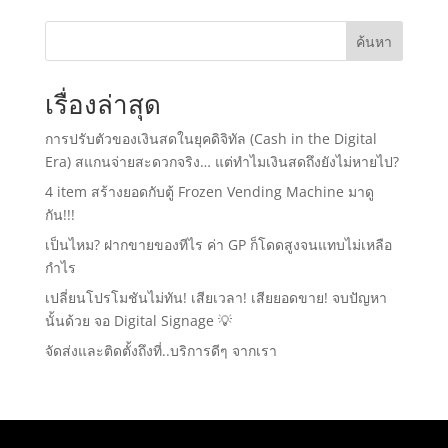
ค้นหา
เรื่องล่าสุด
การปรับตัวของเงินสดในยุคดิจิทัล (Cash in the Digital
Era) สแกนจ่ายสะดวกจริง… แต่ทำไมเงินสดถึงยังไม่หายไป?
4 item สร้างยอดกับตู้ Frozen Vending Machine มาดู
กัน!!!
เป็นไหม? ฝากขายของทีไร ค่า GP ก็โดดสูงจนแทบไม่เหลือ
กำไร
เปลี่ยนโปรโมชันไม่ทัน! เสียเวลา! เสียยอดขาย! จบปัญหา
นั้นด้วย จอ Digital Signage 💡
จัดส่งและติดตั้งถึงที่..บริการดีๆ จากเรา