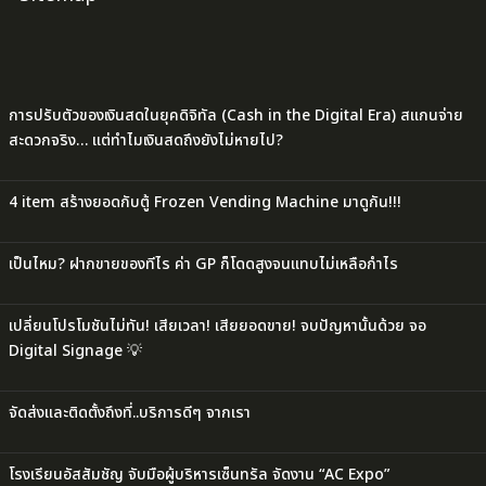
การปรับตัวของเงินสดในยุคดิจิทัล (Cash in the Digital Era) สแกนจ่าย
สะดวกจริง… แต่ทำไมเงินสดถึงยังไม่หายไป?
4 item สร้างยอดกับตู้ Frozen Vending Machine มาดูกัน!!!
เป็นไหม? ฝากขายของทีไร ค่า GP ก็โดดสูงจนแทบไม่เหลือกำไร
เปลี่ยนโปรโมชันไม่ทัน! เสียเวลา! เสียยอดขาย! จบปัญหานั้นด้วย จอ
Digital Signage 💡
จัดส่งและติดตั้งถึงที่..บริการดีๆ จากเรา
โรงเรียนอัสสัมชัญ จับมือผู้บริหารเซ็นทรัล จัดงาน “AC Expo”