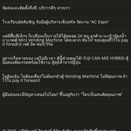
จัดส่งและติดตั้งถึงที่..บริการดีๆ จากเรา
โรงเรียนอัสสัมชัญ จับมือผู้บริหารเซ็นทรัล จัดงาน “AC Expo”
แค่มีพื้นที่เล็กๆ ก็เปลี่ยนเป็นรายได้ได้ตลอด 24 ชม.ลูกค้าแวะเข้าห้องน้ำ
แวะกดตู้ Mini Vending Machine ได้สะดวก ทันใจ! ขอบคุณที่ไว้ใจ pay
it forward เพย์ อิท ฟอร์เวิร์ด
อยากเริ่มขายของ แต่ไม่มีเวลา ตู้นี้ช่วยคุณได้! FUJI CAN MIE HYBRID ตู้
มือสองคัดเกรดพร้อมใช้งาน ตู้สุดล้ำจากญี่ปุ่น
ไม่ต้องลุ้น ไม่ต้องเสี่ยง!ไม่ต้องกลัวตู้ Vending Machine ไม่มีคุณภาพ ถ้า
ไว้ใจ pay it forward
ตู้มือสองจะมีปัญหาเสมอไปไหม? ขึ้นอยู่กับว่า “ใครเป็นคนคัดคุณภาพ”
© 2026. บริษัท เพย์ อิท ฟอร์เวิร์ด จำกัด. สงวนลิขสิทธิ์ทุกประการ.