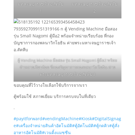
มหาเจษฎาราชเจ้า อ.สัตหีบ
มหาเจษฎาราชเจ้า อ.สัตหีบ
1
2
ตู้ Vending Machine มือสอง รุ่น Small Nagomi ตู้มือ2 พร้อม
จำหน่ายเรียบร้อย ที่กองบัญชาการกองพลนาวิกโยธิน ค่าย
พระมหาเจษฎาราชเจ้า อ.สัตหีบ 3
ขอบคุณที่ไว้วางใจเลือกใช้บริการจากเรา
ตู้พร้อมใช้ สภาพเยี่ยม บริการครบจบในที่เดียว
.
#payitforward
#vendingMachine
#Kiosk
#DigitalSignag
e
#เครื่องจำหน่ายสินค้าอัตโนมัติ
#ตู้อัตโนมัติ
#ตู้กดคิว
#ตู้สั่ง
อาหารอัตโนมัติ
#เวนดิ้งแมชชีน