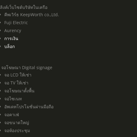
ลิงค์เว็บไซต์บริษัทในเครือ
คีพเวิร์ธ KeepWorth co.,Ltd.
Fuji Electric
Aurency
การเงิน
บล็อก
จอโฆษณา Digital signage
จอ LCD ให้เช่า
จอ TV ให้เช่า
จอโฆษณาตั้งพื้น
จอไซเนท
อัพเดทโปรโมชั่นผ่านมือถือ
จอคาเฟ่
จอขนาดใหญ่
จอห้องประชุม