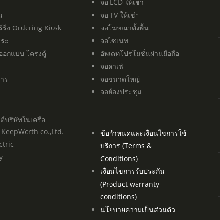
จอ LCD ให้เช่า
ิน
จอ TV ให้เช่า
ร์ริ่ง Ordering Kiosk
จอโฆษณาตั้งพื้น
ำระ
จอไซเนท
 ออกแบบ โครงตู้
อัพเดทโปรโมชั่นผ่านมือถือ
ว
จอคาเฟ่
าหาร
จอขนาดใหญ่
จอห้องประชุม
ซต์บริษัทในเครือ
์ธ KeepWorth co.,Ltd.
ข้อกำหนดและเงื่อนไขการใช้
ctric
บริการ (Terms &
y
Conditions)
เงื่อนไขการรับประกัน
(Product warranty
conditions)
นโยบายความเป็นส่วนตัว