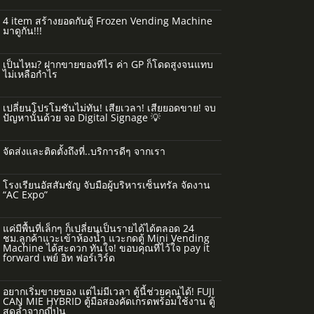
4 item สร้างยอดกับตู้ Frozen Vending Machine
มาดูกัน!!!
เป็นไหม? ฝากขายของทีไร ค่า GP ก็โดดสูงจนแทบ
ไม่เหลือกำไร
เปลี่ยนโปรโมชันไม่ทัน! เสียเวลา! เสียยอดขาย! จบ
ปัญหานั้นด้วย จอ Digital Signage 💡
จัดส่งและติดตั้งถึงที่..บริการดีๆ จากเรา
โรงเรียนอัสสัมชัญ จับมือผู้บริหารเซ็นทรัล จัดงาน
“AC Expo”
แค่มีพื้นที่เล็กๆ ก็เปลี่ยนเป็นรายได้ได้ตลอด 24
ชม.ลูกค้าแวะเข้าห้องน้ำ แวะกดตู้ Mini Vending
Machine ได้สะดวก ทันใจ! ขอบคุณที่ไว้ใจ pay it
forward เพย์ อิท ฟอร์เวิร์ด
อยากเริ่มขายของ แต่ไม่มีเวลา ตู้นี้ช่วยคุณได้! FUJI
CAN MIE HYBRID ตู้มือสองคัดเกรดพร้อมใช้งาน ตู้
สุดล้ำจากญี่ปุ่น