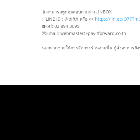
.
📱สามารถพูดคุยสอบถามผ่าน INBOX
✅LINE ID : @pifth หรือ >>
https://lin.ee/O77Tm
☎️Tel: 02 894 3095
💌Email: webmaster@payitforward.co.th
.
นอกจากช่วยให้การจัดการร้านง่ายขึ้น ตู้สั่งอาหารยั