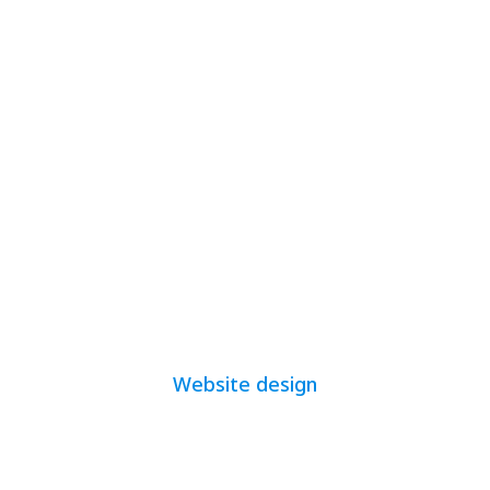
© 2026. บริษัท เพย์ อิท ฟอร์เวิร์ด จำกัด. สงวน
ลิขสิทธิ์ทุกประการ.
Website design