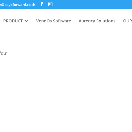
@payitforward.co.th
PRODUCT
VendOs Software
Aurency Solutions
OUR
ร้อน”