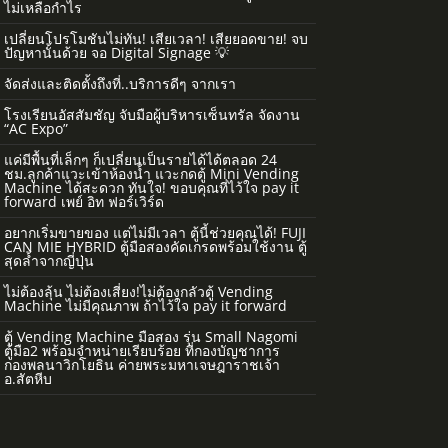
ไม่เหลือกำไร
เปลี่ยนโปรโมชันไม่ทัน! เสียเวลา! เสียยอดขาย! จบ
ปัญหานั้นด้วย จอ Digital Signage 💡
จัดส่งและติดตั้งถึงที่..บริการดีๆ จากเรา
โรงเรียนอัสสัมชัญ จับมือผู้บริหารเซ็นทรัล จัดงาน
“AC Expo”
แค่มีพื้นที่เล็กๆ ก็เปลี่ยนเป็นรายได้ได้ตลอด 24
ชม.ลูกค้าแวะเข้าห้องน้ำ แวะกดตู้ Mini Vending
Machine ได้สะดวก ทันใจ! ขอบคุณที่ไว้ใจ pay it
forward เพย์ อิท ฟอร์เวิร์ด
อยากเริ่มขายของ แต่ไม่มีเวลา ตู้นี้ช่วยคุณได้! FUJI
CAN MIE HYBRID ตู้มือสองคัดเกรดพร้อมใช้งาน ตู้
สุดล้ำจากญี่ปุ่น
ไม่ต้องลุ้น ไม่ต้องเสี่ยง!ไม่ต้องกลัวตู้ Vending
Machine ไม่มีคุณภาพ ถ้าไว้ใจ pay it forward
ตู้ Vending Machine มือสอง รุ่น Small Nagomi
ตู้มือ2 พร้อมจำหน่ายเรียบร้อย ที่กองบัญชาการ
กองพลนาวิกโยธิน ค่ายพระมหาเจษฎาราชเจ้า
อ.สัตหีบ