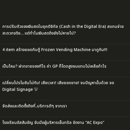
การปรับตัวของเงินสดในยุคดิจิทัล (Cash in the Digital Era) สแกนจ่าย
สะดวกจริง… แต่ทำไมเงินสดถึงยังไม่หายไป?
4 item สร้างยอดกับตู้ Frozen Vending Machine มาดูกัน!!!
เป็นไหม? ฝากขายของทีไร ค่า GP ก็โดดสูงจนแทบไม่เหลือกำไร
เปลี่ยนโปรโมชันไม่ทัน! เสียเวลา! เสียยอดขาย! จบปัญหานั้นด้วย จอ
Digital Signage 💡
จัดส่งและติดตั้งถึงที่..บริการดีๆ จากเรา
โรงเรียนอัสสัมชัญ จับมือผู้บริหารเซ็นทรัล จัดงาน “AC Expo”