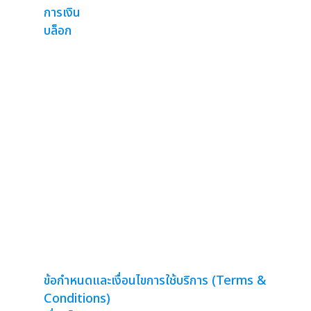
การเงิน
บล็อก
จอโฆษณา Digital signage
จอ LCD ให้เช่า
จอ TV ให้เช่า
จอโฆษณาตั้งพื้น
จอไซเนท
อัพเดทโปรโมชั่นผ่านมือถือ
จอคาเฟ่
จอขนาดใหญ่
จอห้องประชุม
ข้อกำหนดและเงื่อนไขการใช้บริการ (Terms &
Conditions)