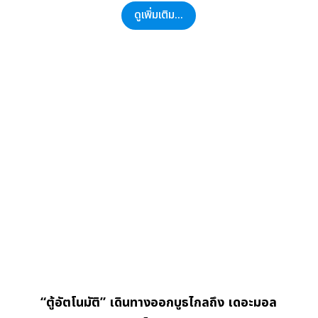
ดูเพิ่มเติม...
“ตู้อัตโนมัติ” เดินทางออกบูธไกลถึง เดอะมอล